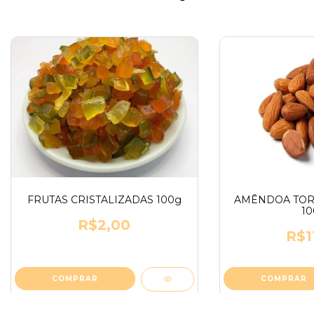
FRUTAS CRISTALIZADAS 100g
AMÊNDOA TOR
10
R$2,00
R$1